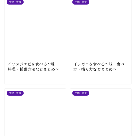
生物・野食
生物・野食
イソスジエビを食べる〜味・
イシガニを食べる〜味・食べ
料理・捕獲方法などまとめ〜
方・捕り方などまとめ〜
生物・野食
生物・野食