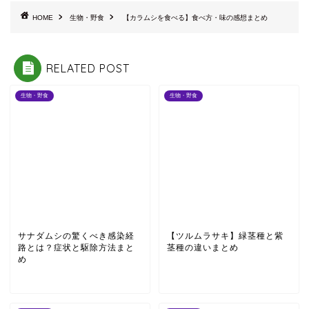
HOME
生物・野食
【カラムシを食べる】食べ方・味の感想まとめ
RELATED POST
生物・野食
生物・野食
サナダムシの驚くべき感染経
【ツルムラサキ】緑茎種と紫
路とは？症状と駆除方法まと
茎種の違いまとめ
め