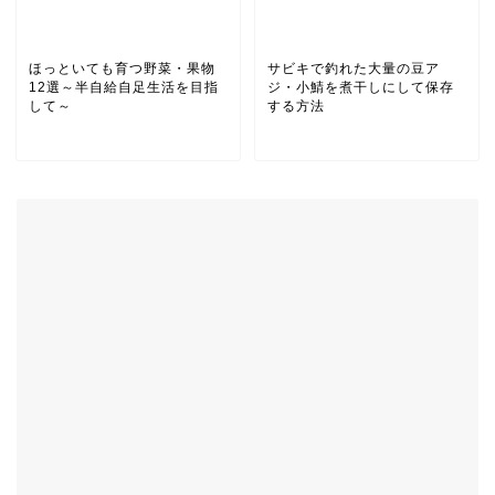
ほっといても育つ野菜・果物
サビキで釣れた大量の豆ア
12選～半自給自足生活を目指
ジ・小鯖を煮干しにして保存
して～
する方法