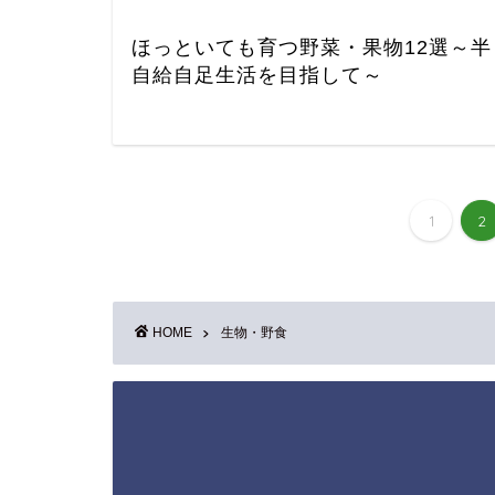
ほっといても育つ野菜・果物12選～半
自給自足生活を目指して～
1
2
HOME
生物・野食