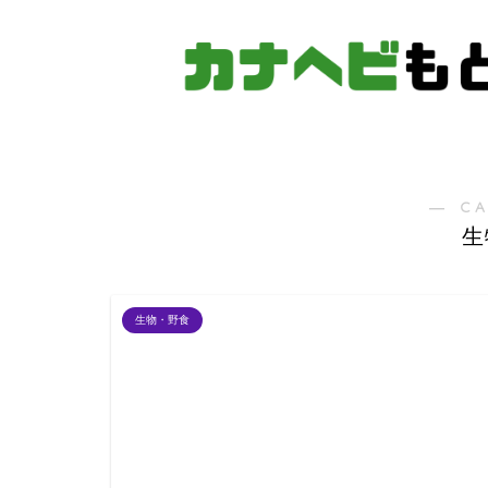
― C
生
生物・野食