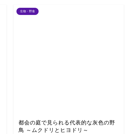
生物・野食
都会の庭で見られる代表的な灰色の野
鳥 ～ムクドリとヒヨドリ～